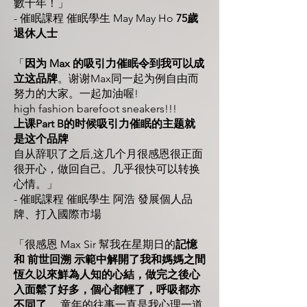
數十年！」
- 催眠課程 催眠學生 May May Ho
75歲
退休人士
「
因为 Max 的吸引力催眠令到我可以成
立这品牌
。谢谢Max同一起为例自由而
努力的大家。一起加油喔!
high fashion barefoot sneakers!!!
上课Part B的时候吸引力催眠的主题就
是这个品牌
自从辞职了之后,这几个月很感恩很正面
很开心，做回自己。几乎很快可以转换
心情。」
- 催眠課程 催眠學生 阿浩 發展個人品
牌、打入國際市場
「很感恩 Max Sir 幫我在星期日的
記憶
和 前世回溯 示範中解開了我和媽媽之間
恆久以來鮮為人知的心結，做完之後心
入面鬆了好多，個心都輕了，呼吸都亦
不同了
。 童年的往事一直是我心理一道