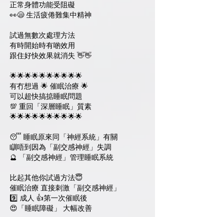
正常身體功能受阻礙
👀😪 生活疲倦難集中精神
試過無數次處理方法
有時開始時有啲效用
跟住好快效果就消失 👋👋
🌟🌟🌟🌟🌟🌟🌟🌟🌟🌟
有冇想過 🌟 催眠治療 🌟
可以超快搞掂睡眠問題
💯 重回「深層睡眠」質素
🌟🌟🌟🌟🌟🌟🌟🌟🌟🌟
😴 睡眠原來同「神經系統」有關
瞓唔到因為「副交感神經」失調
🔮 「副交感神經」管理睡眠系統
比起其他你試過方法😇
催眠治療 直接刺激「副交感神經」
9️⃣ 成人 👍第一次催眠後
😍「睡眠障礙」 大幅改善