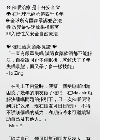
⛑️ 催眠治療 是十分安全💯
🌍 在地球已經承傳四千多年
🌐 全球所有國家承認並合法
🉐️ 改變最快速效果極顯著
非入侵性又安全自然療法
💝 催眠治療 顧客見證 💝
「一直有嚴重失眠,試過食藥飲酒都不能解
決，自從跟阿sir學催眠後，就解決了多年
失眠狀態，而又學了多一樣技能」
- Ip Zing
「在剛上了兩堂時，便幫一個受睡眠問題
困惑了幾年的朋友做了催眠。在Max sir 就
解決睡眠問題的指引下，只一次催眠便達
到良好效果，現在朋友可日日安睡，不得
不讚嘆催眠的威力，亦期待將來可繼續幫
助自己及其他人。」
- Miss A
「除咗自己，仲可以幫到朋友及家人。有