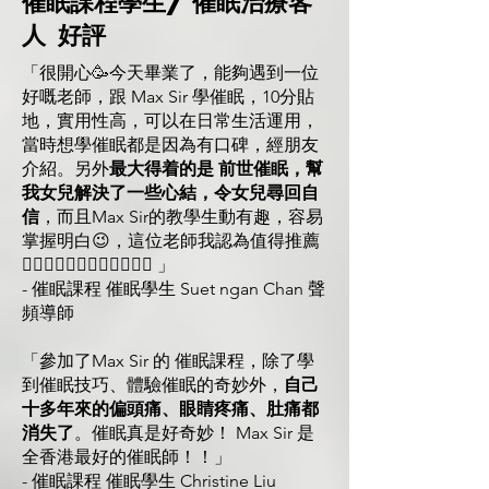
催眠課程學生/催眠治療客
人 好評
「很開心🥳今天畢業了，能夠遇到一位
好嘅老師，跟 Max Sir 學催眠，10分貼
地，實用性高，可以在日常生活運用，
當時想學催眠都是因為有口碑，經朋友
介紹。另外
最大得着的是 前世催眠，幫
我女兒解決了一些心結，令女兒尋回自
信
，而且Max Sir的教學生動有趣，容易
掌握明白😉，這位老師我認為值得推薦
👍🏻👍🏻👍🏻👍🏻👍🏻👍🏻 」
- 催眠課程 催眠學生 Suet ngan Chan 聲
頻導師
「參加了Max Sir 的 催眠課程，除了學
到催眠技巧、體驗催眠的奇妙外，
自己
十多年來的偏頭痛、眼睛疼痛、肚痛都
消失了
。催眠真是好奇妙！ Max Sir 是
全香港最好的催眠師！！」
- 催眠課程 催眠學生 Christine Liu