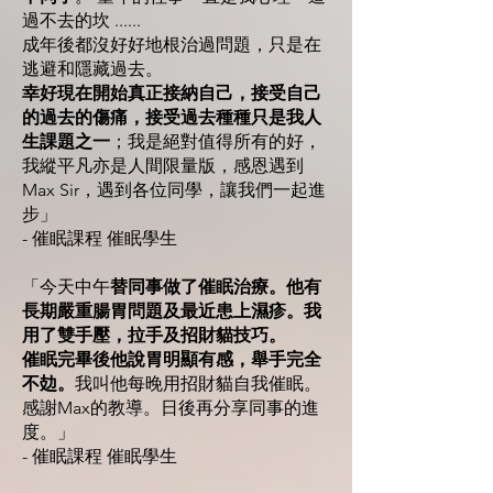
過不去的坎 ......
成年後都沒好好地根治過問題，只是在
逃避和隱藏過去。
幸好現在開始真正接納自己，接受自己
的過去的傷痛，接受過去種種只是我人
生課題之一
；我是絕對值得所有的好，
我縱平凡亦是人間限量版，感恩遇到
Max Sir，遇到各位同學，讓我們一起進
步」
- 催眠課程 催眠學生
「今天中午
替同事做了催眠治療。他有
長期嚴重腸胃問題及最近患上濕疹。我
用了雙手壓，拉手及招財貓技巧。
催眠完畢後他說胃明顯有感，舉手完全
不攰。
我叫他每晚用招財貓自我催眠。
感謝Max的教導。日後再分享同事的進
度。」
- 催眠課程 催眠學生