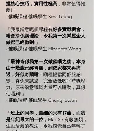
握核心技巧，實用性極高
，非常值得推
薦!」
- 催眠課程 催眠學生 Sasa Leung
「我最鍾意呢個課程有
好多實戰機會，
唔會淨係講理論，令我第一次幫屋企人
做都已經做到
!」
- 催眠課程 催眠學生 Elizabeth Wong
「
最神奇係我第一次做催眠之後，本身
由十幾歲已經胃痛，到依家都未再痛
過，好似奇蹟咁
！嗰種輕鬆同舒服感
覺，真係未試過，完全放低咗平時嘅壓
力。原來潛意識嘅力量可以咁勁，真係
估唔到!」
- 催眠課程 催眠學生 Chung rayson
「
班上的同學，最細的只有17歲，而我
是年紀最大的一位
，Max Sir 有教無類，
生動活潑的教法，令我感覺自己年輕了