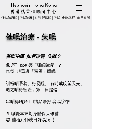
Hypnosis Hong Kong
香港執業催眠師中心
催眠治療師 | 催眠治療 | 香港 催眠師 | 催眠 | 催眠課程 | 前世回溯
催眠治療 - 失眠
催眠治療 如何改善 失眠？
😪😴 你有否「睡眠障礙」❓️
🉐️💯 想重獲「深層」睡眠
訓極瞓唔着、好易醒、 有時成晚望天光、
總之瞓得極差，第二日超攰
😑瞓得唔好 😮‍💨情緒唔好 容易忟憎
💊 瞓覺本來對身體係大修補
😰 補唔到仲成日好易病 💉