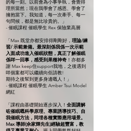
的每一刻。以前會為小事爭執，會覺得
理所當然；現在我學會了感恩、學會了
擁抱當下。我知道，每一次牽手、每一
句問候，都是無比珍貴的。」
- 催眠課程 催眠學生 Rex 保險業高層
「Max 既堂亦都安排得剛剛好，
理論/練
習/ 示範兼備。最深刻係我係一次示範
入面成功進入催眠狀態，真正了解催眠
係咩一回事，感受到果種神奇
！亦都多
謝 Max keep住support我地，之後遇到
咩個案都可以繼續向佢請教!
期待之後幫到更多身邊嘅人！」
- 催眠課程 催眠學生 Amber Tsui Model
網紅
「課程由基礎開始逐步深入！
全面講解
咗催眠嘅科學原理、專業誘導技巧、自
我催眠方法，同埋各種實際應用場景。
Max 導師(佘家輝先生)經驗超豐富，教
得又專業又耐心
，班上同學氣氛好好，