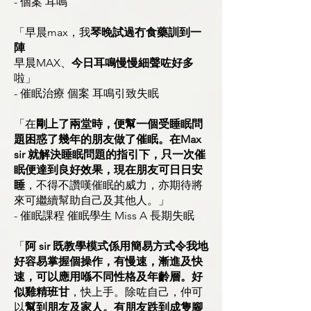
- 個案 耳鳴
「早晨max，我
琴晚試過冇食藥訓到一
陣
早晨MAX、
今日耳鳴慢慢細聲咗好多
啦」
- 催眠治療 個案 耳鳴引致失眠
「在
剛上了兩堂時，便幫一個受睡眠問
題困惑了幾年的朋友做了催眠。在Max
sir 就解決睡眠問題的指引下，只一次催
眠便達到良好效果，現在朋友可日日安
睡
，不得不讚嘆催眠的威力，亦期待將
來可繼續幫助自己及其他人。」
- 催眠課程 催眠學生 Miss A 長期失眠
「
阿 sir 既教學模式係用簡易方式令我地
好容易掌握個操作，有慢速，漸進及快
速，可以應用喺不同性格及年齡層。好
似雞精班甘
，快上手。除咗自己，仲可
以
幫到朋友及家人。有朋友跌到成隻腳