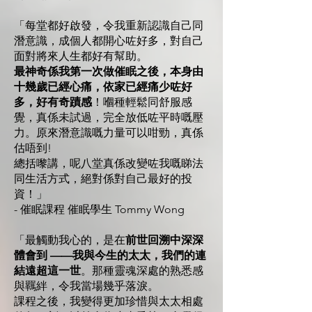
「每堂都好啟發，令我重新認識自己同
潛意識，成個人都開心咗好多，對自己
面對將來人生都好有幫助。
最神奇係我第一次做催眠之後，本身由
十幾歲已經心痛，依家已經痛少咗好
多，好有奇蹟感
！嗰種輕鬆同舒服感
覺，真係未試過，完全放低咗平時嘅壓
力。原來潛意識嘅力量可以咁勁，真係
估唔到!
總括嚟講，呢八堂真係改變咗我嘅睇法
同生活方式，絕對係對自己最好的投
資！」
- 催眠課程 催眠學生 Tommy Wong
「最觸動我心的，是在
前世回溯中深深
體會到 ——我與今生的太太，我們的連
結遠超這一世
。那種靈魂深處的熟悉感
與羈絆，令我當場幾乎落淚。
課程之後，我變得更加珍惜與太太相處