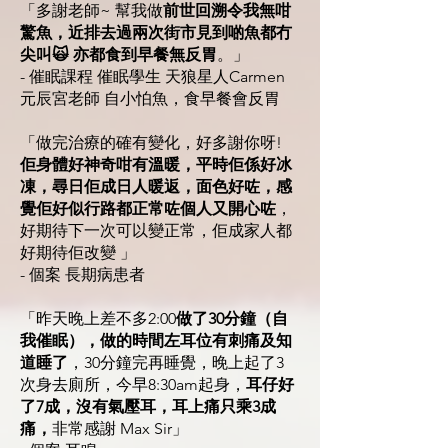
「多謝老師~ 幫我做
前世回溯令我無咁
驚魚，近排去過兩次街市見到啲魚都冇
尖叫🙀 亦都食到早餐無反胃
。」
- 催眠課程 催眠學生 天狼星人Carmen
元辰宮老師 自小怕魚，食早餐會反胃
「做完治療的確有變化，好多謝你呀!
佢身體好神奇咁有溫暖，平時佢係好冰
凍，尋日佢成日人暖返，面色好咗，感
覺佢好似行路都正常咗個人又開心咗
，
好期待下一次可以變正常，佢成家人都
好期待佢改變 」
- 個案 長期病患者
「昨天晚上差不多2:00
做了30分鐘（自
我催眠），做的時間左耳位有刺痛及知
道睡了
，30分鐘完再睡覺，晚上起了3
次身去廁所，今早8:30am起身，
耳仔好
了7成，沒有氣壓耳，耳上痛只乘3成
痛，
非常感謝 Max Sir」