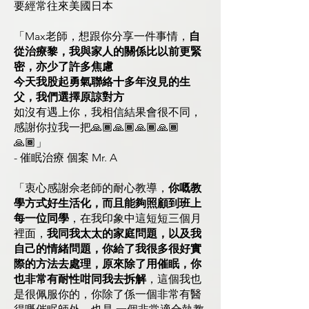
要經常往來美國日本
「Max老師，想跟你分享一件事情，
自
從治療黎，我與家人的關係比以前更緊
密，亦少了許多焦慮
今天我股起勇氣聯絡十多年沒見的生
父，我們選擇原諒對方
如沒有遇上你，我相信結果會很不同，
感謝你拉我一把🙏🏾🙏🏾🙏🏾🙏🏾
🙏🏾」
- 催眠治療 個案 Mr. A
「衷心感謝佘老師的耐心教導，
你嘅教
學方式好生活化，而且能夠照顧到班上
每一位同學
，在我印象中這短短三個月
裡面，
我同我太太的家庭問題，以及我
自己的情緒問題，你給了我很多很好實
際的方法去處理，原來除了用催眠，你
也非常有耐性咁同我去拆解
，這個我也
是很佩服你的，你除了係一個非常有醫