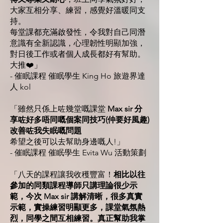
大家互相分享、練習，感覺好溫暖同支
持。
每堂課都充滿啟發性，令我對自己同潛
意識有全新認識，心理韌性明顯加強，
對日後工作或者個人成長都好有幫助。
大推❤️」
- 催眠課程 催眠學生 King Ho 旅遊界達
人 kol
「雖然只係上咗幾堂嘅課堂
Max sir 分
享咗好多唔同嘅個案同技巧(仲要好風趣)
改善咗我失眠嘅問題
希望之後可以去幫助身邊嘅人!」
- 催眠課程 催眠學生 Evita Wu 活動策劃
「八天的課程讓我收穫豐富！
相比以往
參加的同類課程導師只講理論很少示
範，今次 Max sir 講解清晰，很多真實
示範，實操練習明顯更多，課堂氣氛熱
烈，同學之間互相練習。真正幫助我掌