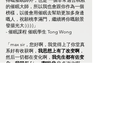
得嘅催眠師外，也是 一個非常適合執教
的催眠大師，所以我也會跟你作為一個
榜樣，以後會用催眠去幫助更加多身邊
嘅人，祝願桃李滿門，繼續將你嘅願景
發揚光大:):):):)」
- 催眠課程 催眠學生 Tong Wong
「max sir，您好啊，我觉得上了你堂真
系好有收获啊，
我思想上有了改变啊
，
然后一切都在变化啊，
我先生都有佐变
化，我同佢 friend翻啦😅
😂多谢你啊
😁」
- 催眠課程 催眠學生 CC
「多謝你唷🙏🏻
你好有心再錄多段俾我
內容好有用我會用得返
夫妻嘅關係同埋親子嘅關係真係邊做邊
學
好感動呀😭😭你分享左咁多俾我
🥰」
- 催眠治療 個案 人際關係問題