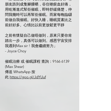
朋友跌到成隻腳腫晒，谷住啲瘀血好痛，
用咗漸進式幫佢催眠，即時舒緩痛楚，仲
問我幾時可以再幫佢催眠。而家每晚臨瞓
前做自我催眠。好快入睡，睡眠質素比之
前好好多。心情比以前更放鬆更平靜
之前有懷疑自己做唔做到，原來只要你肯
踏出一步，真係可以做到。感恩宇宙安排
我遇到Max sir ! 我會繼續努力」
- Joyce Choy
催眠治療 或 催眠課程 查詢：9166 6139
(Max Shear)
傳送 WhatsApp 按
此
https://goo.gl/JdYUuf