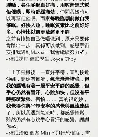
腫晒，谷住啲瘀血好痛，用咗漸進式幫
佢催眠，即時舒緩痛楚
，仲問我幾時可
以再幫佢催眠。而家
每晚臨瞓前做自我
催眠。好快入睡，睡眠質素比之前好好
多。心情比以前更放鬆更平靜
之前有懷疑自己做唔做到，原來只要你
肯踏出一步，真係可以做到。感恩宇宙
安排我遇到Max sir ! 我會繼續努力💕」
- 催眠課程 催眠學生 Joyce Choy
「上了飛機後，一直好平穩，直到接近
沖繩，開始有氣流，
氣流漸漸增強，但
我的腦裡有著一股平安平靜的感覺，但
手心仍然有冒汗、心跳加快，但沒有平
時那麼緊張、害怕
…….. 真的很奇妙，
我覺得你將平靜安寧的感覺與氣流連結
了，所以我遇到氣流時，都感覺輕鬆，
雖然仍然有心跳手心冒汗的感覺。謝謝
你🙏」
- 催眠治療 個案 Miss Y 飛行恐懼症，需