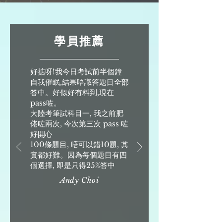
學員推薦
好掂呀!我今日考試前半個鐘
自我催眠,結果唔識答題目全部
答中。好似好有料到,現在
pass咗。
大陸考筆試科目一, 我之前肥
佬咗兩次, 今次第三次 pass 咗
好開心
100條題目, 唔可以錯10題, 其
實都好難。因為每個題目有四
個選擇, 即是只得25%答中
Andy Choi