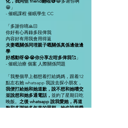
化，我同佢 friend翻啦😅
😂多谢你啊
😁」
- 催眠課程 催眠學生 CC
「多謝你唷🙏🏻
你好有心再錄多段俾我
內容好有用我會用得返
夫妻嘅關係同埋親子嘅關係真係邊做邊
學
好感動呀😭😭你分享左咁多俾我
🥰」
- 催眠治療 個案 人際關係問題
「我整個早上都想着打給媽媽，跟着12
點左右她 whatsapp 我說去探小朋友，
我便打給她和她道歉，說不想和她嘈交
並說想和她多通電話，
並約了星期日吃
晚飯。
之後 whatsapp 說我愛她，再道
歉和多謝她多年來的照顧。她也說很愛
我
。
因今天我先生有事做不能跟我來你的講
座，我改約了她一起來聽，她說好。」