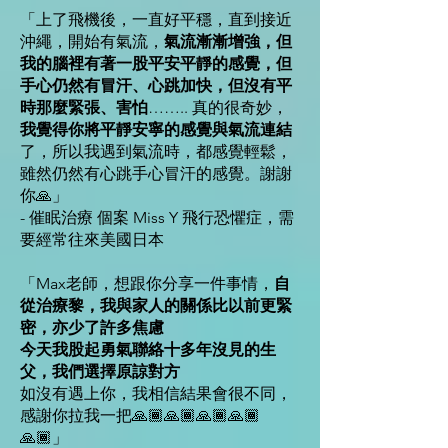
「上了飛機後，一直好平穩，直到接近
沖繩，開始有氣流，
氣流漸漸增強，但
我的腦裡有著一股平安平靜的感覺，但
手心仍然有冒汗、心跳加快，但沒有平
時那麼緊張、害怕
…….. 真的很奇妙，
我覺得你將平靜安寧的感覺與氣流連結
了，所以我遇到氣流時，都感覺輕鬆，
雖然仍然有心跳手心冒汗的感覺。謝謝
你🙏」
- 催眠治療 個案 Miss Y 飛行恐懼症，需
要經常往來美國日本
「Max老師，想跟你分享一件事情，
自
從治療黎，我與家人的關係比以前更緊
密，亦少了許多焦慮
今天我股起勇氣聯絡十多年沒見的生
父，我們選擇原諒對方
如沒有遇上你，我相信結果會很不同，
感謝你拉我一把🙏🏾🙏🏾🙏🏾🙏🏾
🙏🏾」