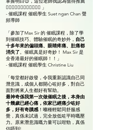
掌握明白😉，這位老師我認為值得推薦
👍🏻👍🏻👍🏻👍🏻👍🏻👍🏻 」
- 催眠課程 催眠學生 Suet ngan Chan 聲
頻導師
「參加了Max Sir 的 催眠課程，除了學
到催眠技巧、體驗催眠的奇妙外，
自己
十多年來的偏頭痛、眼睛疼痛、肚痛都
消失了
。催眠真是好奇妙！ Max Sir 是
全香港最好的催眠師！！」
- 催眠課程 催眠學生 Christine Liu
「每堂都好啟發，令我重新認識自己同
潛意識，成個人都開心咗好多，對自己
面對將來人生都好有幫助。
最神奇係我第一次做催眠之後，本身由
十幾歲已經心痛，依家已經痛少咗好
多，好有奇蹟感
！嗰種輕鬆同舒服感
覺，真係未試過，完全放低咗平時嘅壓
力。原來潛意識嘅力量可以咁勁，真係
估唔到!