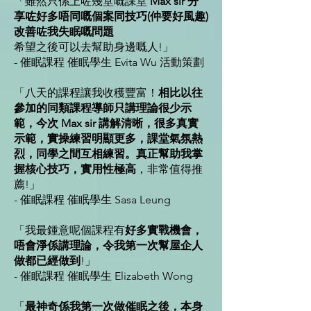
「雖然只係上咗幾堂嘅課堂
Max sir 分
享咗好多唔同嘅個案同技巧(仲要好風趣)
改善咗我失眠嘅問題
希望之後可以去幫助身邊嘅人!」
- 催眠課程 催眠學生 Evita Wu 活動策劃
「八天的課程讓我收穫豐富！
相比以往
參加的同類課程導師只講理論很少示
範，今次 Max sir 講解清晰，很多真實
示範，實操練習明顯更多，課堂氣氛熱
烈，同學之間互相練習。真正幫助我掌
握核心技巧，實用性極高
，非常值得推
薦!」
- 催眠課程 催眠學生 Sasa Leung
「我最鍾意呢個課程有
好多實戰機會，
唔會淨係講理論，令我第一次幫屋企人
做都已經做到
!」
- 催眠課程 催眠學生 Elizabeth Wong
「
最神奇係我第一次做催眠之後，本身