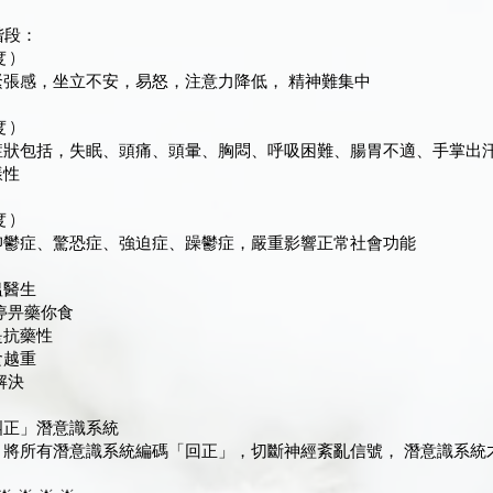
階段：
 )
緊張感，坐立不安，易怒，注意力降低， 精神難集中
 )
症狀包括，失眠、頭痛、頭暈、胸悶、呼吸困難、腸胃不適、手掌出
樣性
 )
抑鬱症、驚恐症、強迫症、躁鬱症，嚴重影響正常社會功能
揾醫生
不停畀藥你食
是抗藥性
食越重
解決
糾正」潛意識系統
，將所有潛意識系統編碼「回正」，切斷神經紊亂信號， 潛意識系統