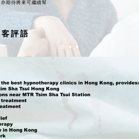
，亦期待將來可繼續幫
顧客評語
 the best hypnotherapy clinics in Hong Kong, provides:
Tsim Sha Tsui Hong Kong
ons near MTR Tsim Sha Tsui Station
 treatment
reatment
ief
erapy
py in Hong Kong
ork