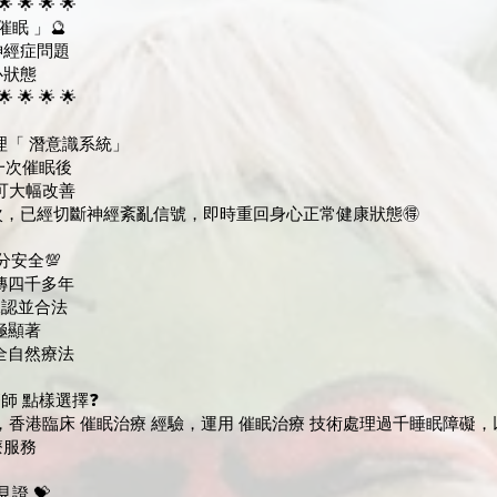
🌟 🌟 🌟 🌟
眠 」🔮
神經症問題
心狀態
🌟 🌟 🌟 🌟
理「 潛意識系統」
一次催眠後
 可大幅改善
，已經切斷神經紊亂信號，即時重回身心正常健康狀態🉐️
分安全💯
承傳四千多年
承認並合法
果極顯著
安全自然療法
師 點樣選擇❓️
0年，香港臨床 催眠治療 經驗，運用 催眠治療 技術處理過千睡眠障礙
療服務
見證 💝