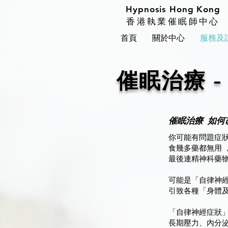
Hypnosis Hong Kong
香港執業催眠師中心
首頁
關於中心
服務及
催眠治療 
催眠治療 如何
你可能有問題症狀
食幾多藥都無用 ，
最後連精神科藥物都
可能是「自律神
引致各種「身體
「自律神經症狀」
長期壓力、內分