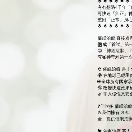
🌟 🌟 🌟 🌟 🌟 🌟 
有冇想過4千年「催
可快速「糾正」
重回「正常」身
🌟 🌟 🌟 🌟 🌟 🌟 
催眠治療 直接處
9️⃣成「首試」第
😍「神經症狀」
有啲神奇到第一次
⛑️ 催眠治療 是十
🌍 在地球已經
🌐 全球所有國家
🉐️ 改變快速效
🌿 非入侵性又
❓️但咁多 催眠治療
💪我們擁有 2
全、提供催眠治
💝 催眠治療 客人