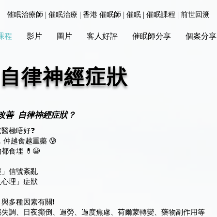
催眠治療師 | 催眠治療 | 香港 催眠師 | 催眠 | 催眠課程 | 前世回溯
課程
影片
圖片
客人好評
催眠師分享
個案分享
- 自律神經症狀
改善 自律神經症狀？
醫極唔好❓️
仲越食越重藥 😰
食埋 💊😭
經」信號紊亂
及心理」症狀
與多種因素有關❗️
泌失調、日夜癲倒、過勞、過度焦慮、荷爾蒙轉變、藥物副作用等