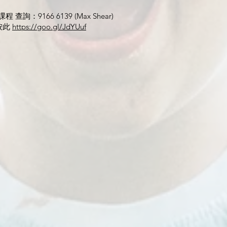
查詢：9166 6139 (Max Shear)
 按此
https://goo.gl/JdYUuf