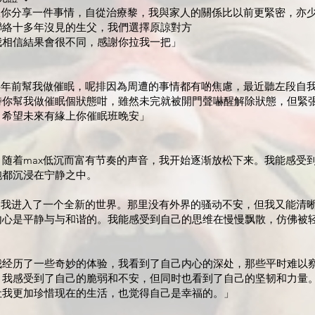
跟你分享一件事情，自從治療黎，我與家人的關係比以前更緊密，亦
聯絡十多年沒見的生父，我們選擇原諒對方
我相信結果會很不同，感謝你拉我一把」
師半年前幫我做催眠，呢排因為周遭的事情都有啲焦慮，最近聽左段自
時你幫我做催眠個狀態咁，雖然未完就被開門聲嚇醒解除狀態，但緊
，希望未來有緣上你催眠班晚安」
，随着max低沉而富有节奏的声音，我开始逐渐放松下来。我能感受
胞都沉浸在宁静之中。
下，我进入了一个全新的世界。那里没有外界的骚动不安，但我又能清
内心是平静与与和谐的。我能感受到自己的思维在慢慢飘散，仿佛被
我经历了一些奇妙的体验，我看到了自己内心的深处，那些平时难以
。我感受到了自己的脆弱和不安，但同时也看到了自己的坚韧和力量
让我更加珍惜现在的生活，也觉得自己是幸福的。」