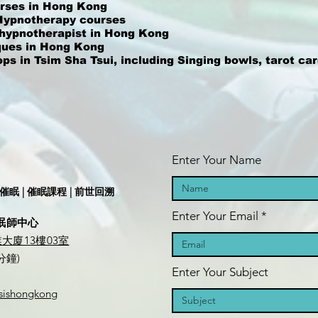
urses in Hong Kong
Hypnotherapy courses
a hypnotherapist in Hong Kong
iques in Hong Kong
ps in Tsim Sha Tsui, including Singing bowls, tarot c
Enter Your Name
 催眠 | 催眠課程 | 前世回溯
Enter Your Email
業催眠師中心
大廈13樓03室
分鐘)
Enter Your Subject
osishongkong