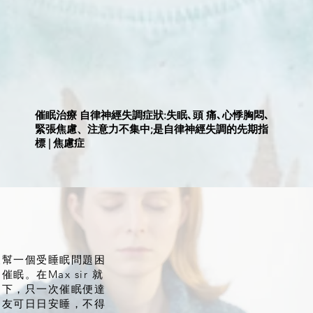
催眠治療 自律神經失調症狀:失眠､頭 痛､心悸胸悶､
緊張焦慮、注意力不集中;是自律神經失調的先期指
標 | 焦慮症
便幫一個受睡眠問題困
眠。在Max sir 就
引下，只一次催眠便達
朋友可日日安睡，不得