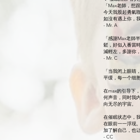
「Max老師，想
今天我股起勇氣
如沒有遇上你，
- Mr. A
「感謝Max老
鬆，好似入番當
減輕左，多謝你
- Mr. C
「当我闭上眼睛
平缓，每一个细
在max的引导
何声音，同时我
向无尽的宇宙。
在催眠状态中，
在眼前一一浮现
加了解自己，也
- CC