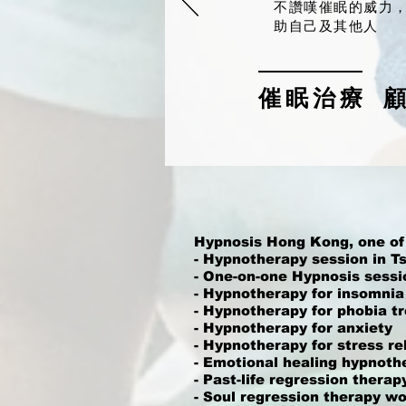
不讚嘆催眠的威力
助自己及其他人
催眠治療 
​Hypnosis Hong Kong, one of
- Hypnotherapy session in 
- One-on-one Hypnosis sessi
- Hypnotherapy for insomnia
- Hypnotherapy for phobia t
- Hypnotherapy for anxiety
- Hypnotherapy for stress rel
- Emotional healing hypnoth
- Past-life regression thera
- Soul regression therapy w