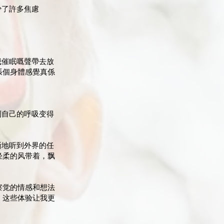
少了許多焦慮
我催眠嘅聲帶去放
張個身體感覺真係
到自己的呼吸变得
晰地听到外界的任
轻柔的风带着，飘
察觉的情感和想法
。这些体验让我更