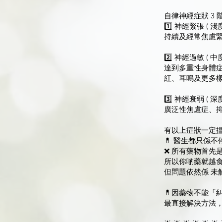
自律神經症狀 3 
1️⃣ 神經緊張 ( 淺度
持續及經常焦慮
2️⃣ 神經過敏 ( 中度
達到多重性身體
紅、耳嗚及更多
3️⃣ 神經衰弱 ( 深度
廣泛性焦慮症、
有以上症狀一定
💊 醫生都只係
❌️ 所有藥物首先
所以你啲藥就越
但問題依然係 未
💊因藥物不能「
最直接解決方法