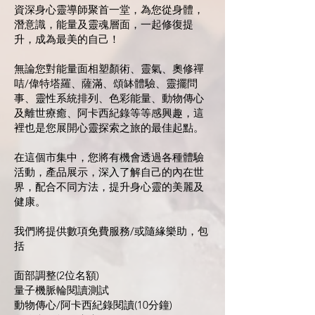
資深身心靈導師聚首一堂，為您從身體，
潛意識，能量及靈魂層面，一起修復提
升，成為最美的自己！
無論您對能量面相塑顏術、靈氣、奧修禪
咭/偉特塔羅、薩滿、頌缽體驗、靈擺問
事、靈性系統排列、色彩能量、動物傳心
及離世療癒、阿卡西紀錄等等感興趣，這
裡也是您展開心靈探索之旅的最佳起點。
在這個市集中，您將有機會透過各種體驗
活動，產品展示，深入了解自己的內在世
界，配合不同方法，提升身心靈的美麗及
健康。
我們將提供數項免費服務/或隨緣樂助，包
括
面部調整(2位名額)
量子機脈輪閱讀測試
動物傳心/阿卡西紀錄閱讀(10分鐘)