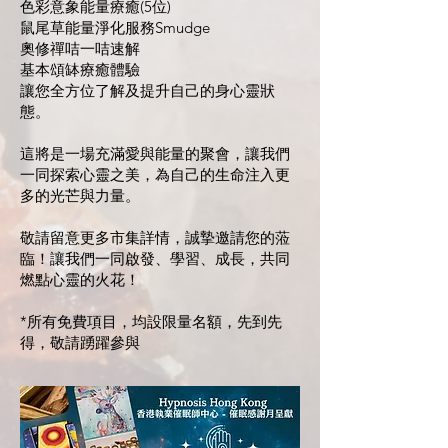
色彩意象能量療癒(5位)
鼠尾草能量淨化服務Smudge
奧修禪咭一咭速解
基本頌缽療癒體驗
讓您全方位了解及提升自己的身心靈狀
態。
這將是一場充滿愛與能量的聚會，讓我們
一同探索心靈之美，為自己的生命注入更
多的光芒與力量。
敬請留意更多市集詳情，誠摯邀請您的蒞
臨！讓我們一同啟發、學習、成長，共同
燃點心靈的火花！
*所有免費項目，均設限量名額，先到先
得，敬請踴躍參與